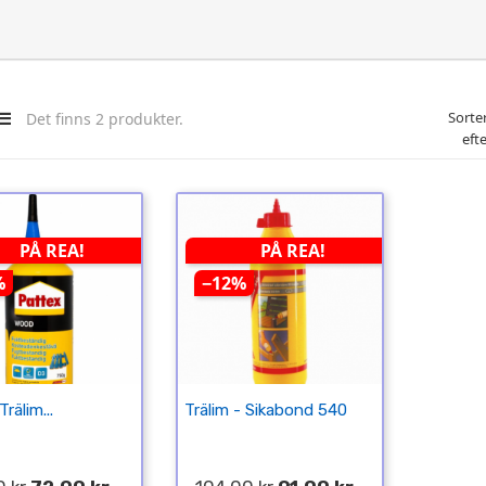
Sorte
Det finns 2 produkter.
efte
PÅ REA!
PÅ REA!
%
−12%
rälim...
Trälim - Sikabond 540