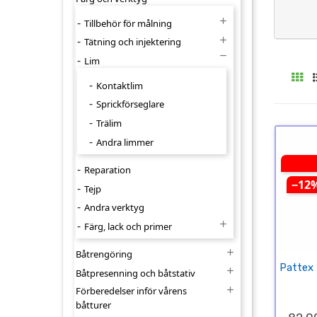

Tillbehör för målning

Tätning och injektering

Lim
Kontaktlim
Sprickförseglare
Trälim
Andra limmer
Reparation
−12
Tejp
Andra verktyg

Färg, lack och primer

Båtrengöring
Pattex T

Båtpresenning och båtstativ

Förberedelser inför vårens
båtturer