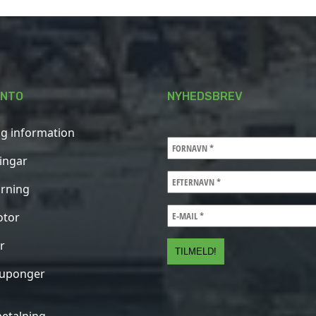
ONTO
NYHEDSBREV
ig information
ningar
rning
otor
r
kuponger