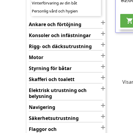
82,00
Vinterförvaring av din båt
Personlig vård och hygien

Ankare och förtöjning

Konsoler och infästningar

Rigg- och däcksutrustning

Motor

Styrning för båtar

Skafferi och toalett
Visar

Elektrisk utrustning och
belysning

Navigering

Säkerhetsutrustning

Flaggor och