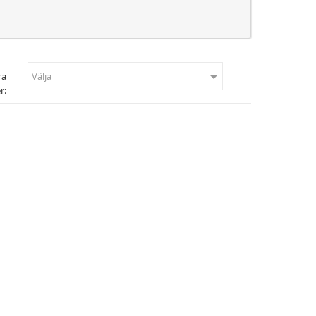

ra
Välja
r: