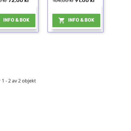
 kr
72,00 kr
104,00 kr
91,00 kr
¤
¤


INFO & BOK
INFO & BOK
 1 - 2 av 2 objekt