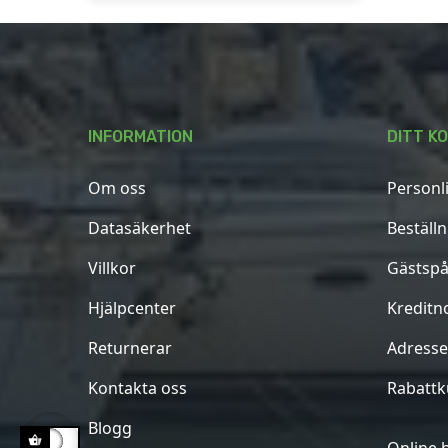
INFORMATION
DITT K
Om oss
Personl
Datasäkerhet
Beställ
Villkor
Gästspå
Hjälpcenter
Kreditn
Returnerar
Adresse
Kontakta oss
Rabatt
Blogg