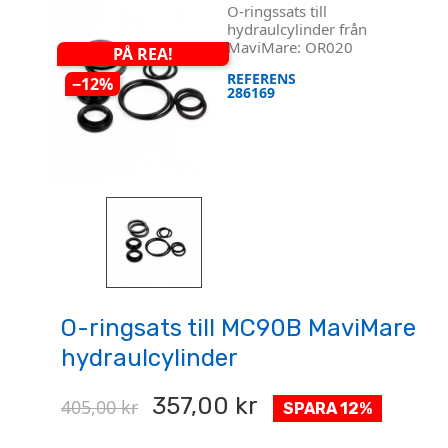
O-ringssats till
hydraulcylinder från
MaviMare: OR020
PÅ REA!
REFERENS
−12%
286169
O-ringsats till MC90B MaviMare
hydraulcylinder
357,00 kr
405,00 kr
SPARA 12%