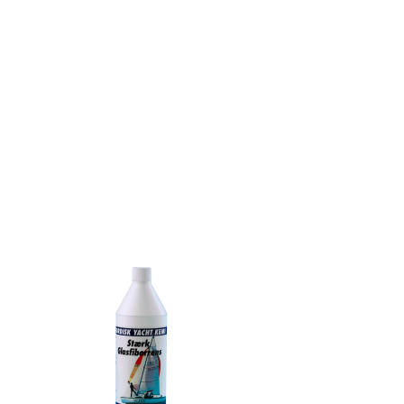
.
.
.
.
.
.
.