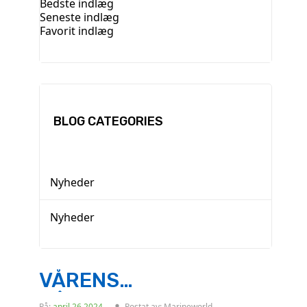
Bedste indlæg
Seneste indlæg
Favorit indlæg
BLOG CATEGORIES
Nyheder
Nyheder
VÅRENS
BÅTFÖRBEREDELSER
På:
april
26
2024
Postat av:
Marineworld