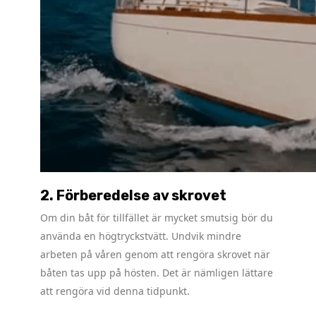
2. Förberedelse av skrovet
Om din båt för tillfället är mycket smutsig bör du
använda en högtryckstvätt. Undvik mindre
arbeten på våren genom att rengöra skrovet när
båten tas upp på hösten. Det är nämligen lättare
att rengöra vid denna tidpunkt.