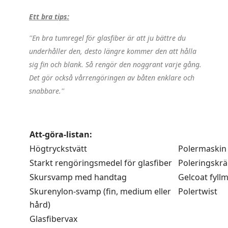
Ett bra tips:
''En bra tumregel för glasfiber är att ju bättre du
underhåller den, desto längre kommer den att hålla
sig fin och blank. Så rengör den noggrant varje gång.
Det gör också vårrengöringen av båten enklare och
snabbare.''
.
Att-göra-listan:
Högtryckstvätt
Polermaskin
Starkt rengöringsmedel för glasfiber
Poleringskr
Skursvamp med handtag
Gelcoat fyll
Skurenylon-svamp (fin, medium eller
Poler
hård)
Glasfibervax