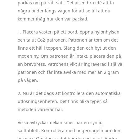
packas om på rätt sätt. Det är en bra idé att ta
några bilder längs vägen för att se till att du
kommer ihåg hur den var packad.
1. Placera västen på ett bord, öppna nylonhylsan
och ta ut Co2-patronen. Patronen är tom om det
finns ett hål i toppen. Släng den och byt ut den
mot en ny. Om patronen är intakt, placera den på
en brevpress. Patronens vikt är ingraverad i själva
patronen och får inte avvika med mer än 2 gram
på vågen.
2. Nu är det dags att kontrollera den automatiska
utlösningsenheten. Det finns olika typer, så
metoden varierar här.
Vissa avtryckarmekanismer har en synlig
salttablett. Kontrollera med fingernageln om den
är mjuk. Om den är det bör den bytas ut. Andra