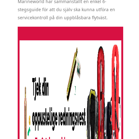
Marineworld har sammanställt en enkel 6-
stegsguide för att du själv ska kunna utföra en
servicekontroll på din uppblåsbara flytväst.