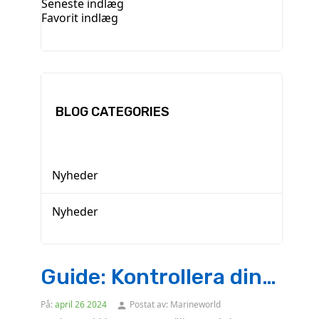
Seneste indlæg
Favorit indlæg
BLOG CATEGORIES
Nyheder
Nyheder
Guide: Kontrollera din
uppblåsbara flytväst
På:
april
26
2024
Postat av:
Marineworld
person