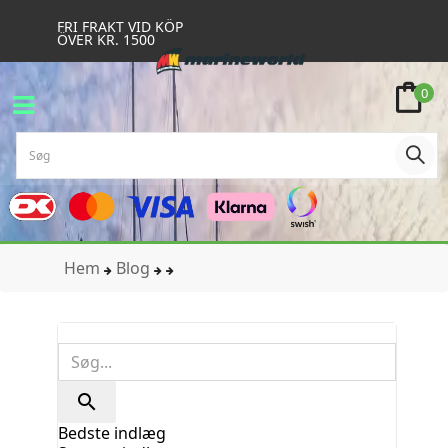
FRI FRAKT VID KÖP
ÖVER KR. 1500
0
Hem
Blog

Bedste indlæg